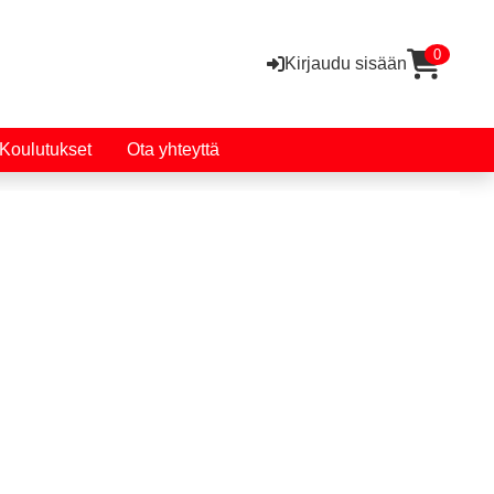
0
Kirjaudu sisään
Koulutukset
Ota yhteyttä