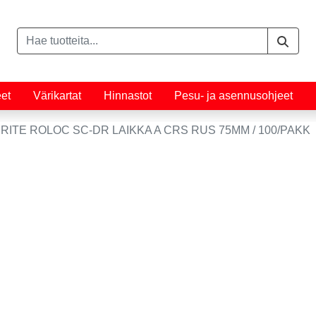
eet
Värikartat
Hinnastot
Pesu- ja asennusohjeet
RITE ROLOC SC-DR LAIKKA A CRS RUS 75MM / 100/PAKK