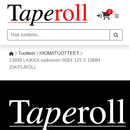
0
Tuotteet
HIOMATUOTTEET
13898 LAIKKA valkoinen 568X 125 X 19MM
25KPL/ROLL