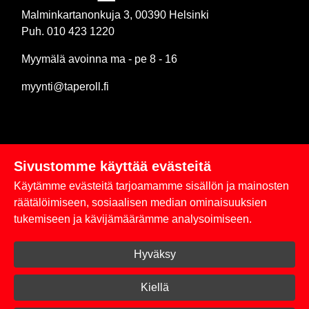
Malminkartanonkuja 3, 00390 Helsinki
Puh. 010 423 1220
Myymälä avoinna ma - pe 8 - 16
myynti@taperoll.fi
Sivustomme käyttää evästeitä
Linkit
Käytämme evästeitä tarjoamamme sisällön ja mainosten
Rekisteriseloste
räätälöimiseen, sosiaalisen median ominaisuuksien
tukemiseen ja kävijämäärämme analysoimiseen.
Yhteystiedot
Hyväksy
Toimitus- ja maksuehdot
Kirjaudu sisään
Kiellä