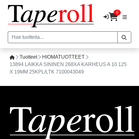
0
Tuotteet
HIOMATUOTTEET
13894 LAIKKA SININEN 268XA KARHEUS A 10 125
X 19MM 25KPL/LTK 7100043049