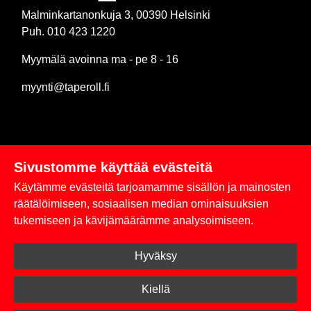
Malminkartanonkuja 3, 00390 Helsinki
Puh. 010 423 1220
Myymälä avoinna ma - pe 8 - 16
myynti@taperoll.fi
Sivustomme käyttää evästeitä
Linkit
Käytämme evästeitä tarjoamamme sisällön ja mainosten
Rekisteriseloste
räätälöimiseen, sosiaalisen median ominaisuuksien
tukemiseen ja kävijämäärämme analysoimiseen.
Yhteystiedot
Hyväksy
Toimitus- ja maksuehdot
Kirjaudu sisään
Kiellä