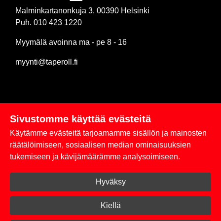
Malminkartanonkuja 3, 00390 Helsinki
Puh. 010 423 1220
Myymälä avoinna ma - pe 8 - 16
myynti@taperoll.fi
Sivustomme käyttää evästeitä
Linkit
Käytämme evästeitä tarjoamamme sisällön ja mainosten
Rekisteriseloste
räätälöimiseen, sosiaalisen median ominaisuuksien
tukemiseen ja kävijämäärämme analysoimiseen.
Yhteystiedot
Hyväksy
Toimitus- ja maksuehdot
Kirjaudu sisään
Kiellä