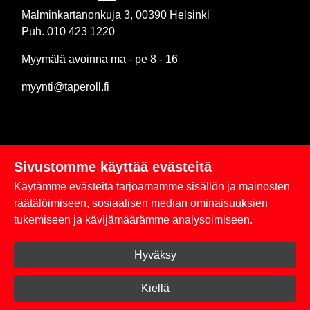
Malminkartanonkuja 3, 00390 Helsinki
Puh. 010 423 1220
Myymälä avoinna ma - pe 8 - 16
myynti@taperoll.fi
Sivustomme käyttää evästeitä
Linkit
Käytämme evästeitä tarjoamamme sisällön ja mainosten
Rekisteriseloste
räätälöimiseen, sosiaalisen median ominaisuuksien
tukemiseen ja kävijämäärämme analysoimiseen.
Yhteystiedot
Hyväksy
Toimitus- ja maksuehdot
Kirjaudu sisään
Kiellä