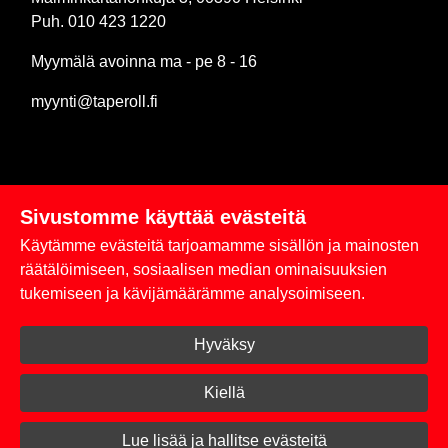
Puh. 010 423 1220
Myymälä avoinna ma - pe 8 - 16
myynti@taperoll.fi
Sivustomme käyttää evästeitä
Linkit
Käytämme evästeitä tarjoamamme sisällön ja mainosten
Rekisteriseloste
räätälöimiseen, sosiaalisen median ominaisuuksien
tukemiseen ja kävijämäärämme analysoimiseen.
Yhteystiedot
Hyväksy
Toimitus- ja maksuehdot
Kirjaudu sisään
Kiellä
© 2026 Taperoll
Lue lisää ja hallitse evästeitä