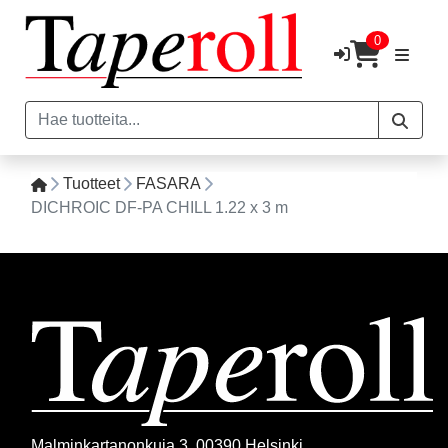
0
Tuotteet
FASARA
DICHROIC DF-PA CHILL 1.22 x 3 m
Malminkartanonkuja 3, 00390 Helsinki