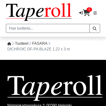
0
Tuotteet
FASARA
DICHROIC DF-PA BLAZE 1.22 x 3 m
Malminkartanonkuja 3, 00390 Helsinki