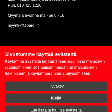
Puh. 010 423 1220
Myymälä avoinna ma - pe 8 - 16
myynti@taperoll.fi
Sivustomme käyttää evästeitä
Linkit
Käytämme evästeitä tarjoamamme sisällön ja mainosten
Rekisteriseloste
räätälöimiseen, sosiaalisen median ominaisuuksien
tukemiseen ja kävijämäärämme analysoimiseen.
Yhteystiedot
Hyväksy
Toimitus- ja maksuehdot
Kirjaudu sisään
Kiellä
© 2026 Taperoll
Lue lisää ja hallitse evästeitä