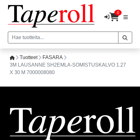
0
Tuotteet
FASARA
3M LAUSANNE SH2EMLA-SOMISTUSKALVO 1.27
X 30 M 7000008080