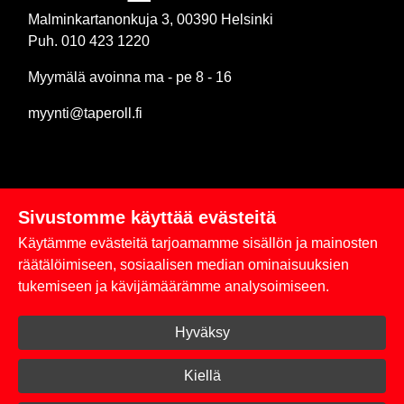
Malminkartanonkuja 3, 00390 Helsinki
Puh. 010 423 1220
Myymälä avoinna ma - pe 8 - 16
myynti@taperoll.fi
Sivustomme käyttää evästeitä
Linkit
Käytämme evästeitä tarjoamamme sisällön ja mainosten
Rekisteriseloste
räätälöimiseen, sosiaalisen median ominaisuuksien
tukemiseen ja kävijämäärämme analysoimiseen.
Yhteystiedot
Hyväksy
Toimitus- ja maksuehdot
Kirjaudu sisään
Kiellä