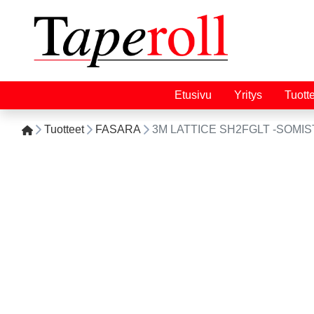
Etusivu
Yritys
Tuott
Tuotteet
FASARA
3M LATTICE SH2FGLT -SOMIST