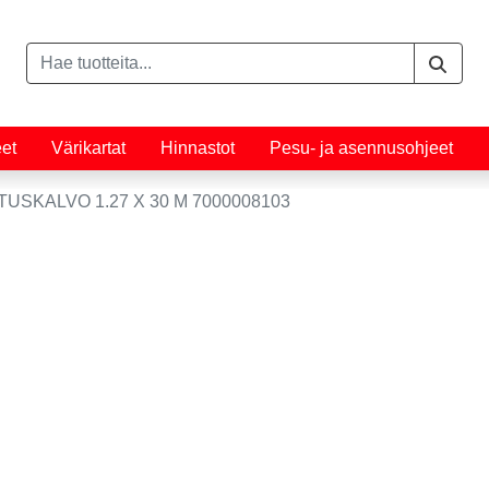
eet
Värikartat
Hinnastot
Pesu- ja asennusohjeet
USKALVO 1.27 X 30 M 7000008103