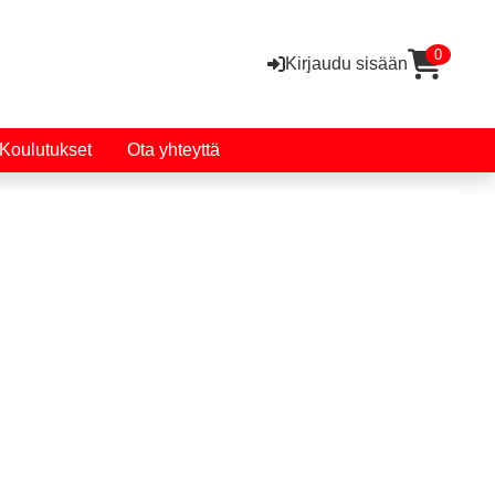
0
Kirjaudu sisään
Koulutukset
Ota yhteyttä