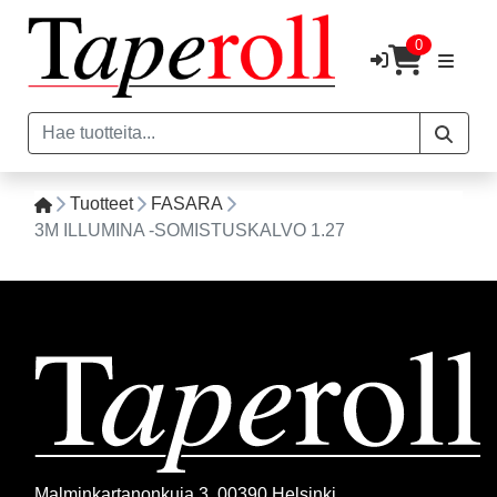
0
Tuotteet
FASARA
3M ILLUMINA -SOMISTUSKALVO 1.27
Malminkartanonkuja 3, 00390 Helsinki