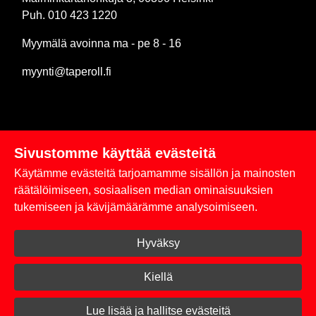
Puh. 010 423 1220
Myymälä avoinna ma - pe 8 - 16
myynti@taperoll.fi
Sivustomme käyttää evästeitä
Linkit
Käytämme evästeitä tarjoamamme sisällön ja mainosten
Rekisteriseloste
räätälöimiseen, sosiaalisen median ominaisuuksien
tukemiseen ja kävijämäärämme analysoimiseen.
Yhteystiedot
Hyväksy
Toimitus- ja maksuehdot
Kirjaudu sisään
Kiellä
© 2026 Taperoll
Lue lisää ja hallitse evästeitä