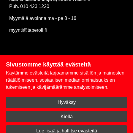
Puh. 010 423 1220
Myymälä avoinna ma - pe 8 - 16
myynti@taperoll.fi
Sivustomme käyttää evästeitä
Linkit
Käytämme evästeitä tarjoamamme sisällön ja mainosten
Rekisteriseloste
räätälöimiseen, sosiaalisen median ominaisuuksien
tukemiseen ja kävijämäärämme analysoimiseen.
Yhteystiedot
Hyväksy
Toimitus- ja maksuehdot
Kirjaudu sisään
Kiellä
© 2026 Taperoll
Lue lisää ja hallitse evästeitä