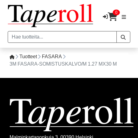
0
Tuotteet
FASARA
3M FASARA-SOMISTUSKALVO/M 1.27 MX30 M
Malminkartanonkuja 3, 00390 Helsinki