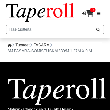
0
Tuotteet
FASARA
3M FASARA-SOMISTUSKALVO/M 1.27M X 9 M
Malminkartanonkuja 3, 00390 Helsinki