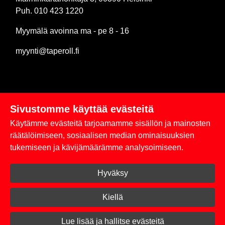
Puh. 010 423 1220
Myymälä avoinna ma - pe 8 - 16
myynti@taperoll.fi
Sivustomme käyttää evästeitä
Linkit
Käytämme evästeitä tarjoamamme sisällön ja mainosten
Rekisteriseloste
räätälöimiseen, sosiaalisen median ominaisuuksien
tukemiseen ja kävijämäärämme analysoimiseen.
Yhteystiedot
Hyväksy
Toimitus- ja maksuehdot
Kirjaudu sisään
Kiellä
© 2026 Taperoll
Lue lisää ja hallitse evästeitä