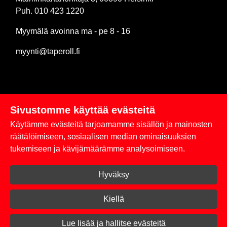
Puh. 010 423 1220
Myymälä avoinna ma - pe 8 - 16
myynti@taperoll.fi
Sivustomme käyttää evästeitä
Linkit
Käytämme evästeitä tarjoamamme sisällön ja mainosten
Rekisteriseloste
räätälöimiseen, sosiaalisen median ominaisuuksien
tukemiseen ja kävijämäärämme analysoimiseen.
Yhteystiedot
Hyväksy
Toimitus- ja maksuehdot
Kirjaudu sisään
Kiellä
© 2026 Taperoll
Lue lisää ja hallitse evästeitä