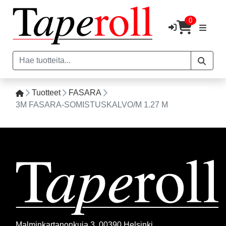
0
Tuotteet
FASARA
3M FASARA-SOMISTUSKALVO/M 1.27 M
Malminkartanonkuja 3, 00390 Helsinki