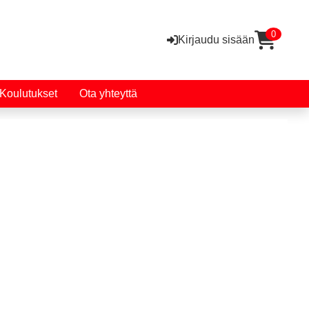
0
Kirjaudu sisään
Koulutukset
Ota yhteyttä