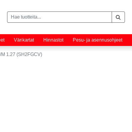
eet
Värikartat
Hinnastot
Pesu- ja asennusohjeet
M 1.27 (SH2FGCV)