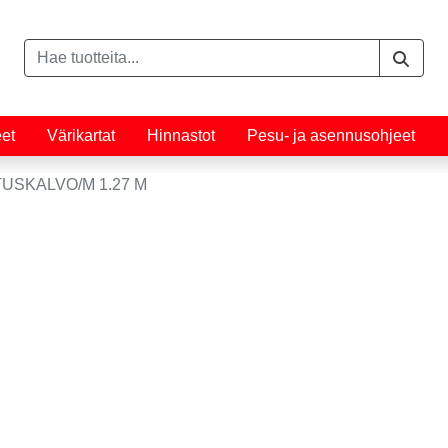
eet
Värikartat
Hinnastot
Pesu- ja asennusohjeet
USKALVO/M 1.27 M