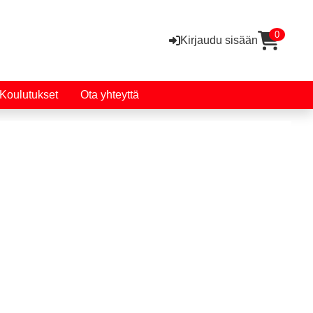
0
Kirjaudu sisään
Koulutukset
Ota yhteyttä