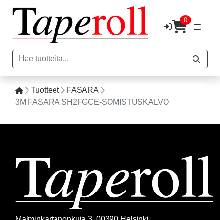
0
Tuotteet
FASARA
3M FASARA SH2FGCE-SOMISTUSKALVO
Malminkartanonkuja 3, 00390 Helsinki