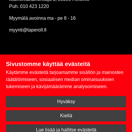
Puh. 010 423 1220
Myymälä avoinna ma - pe 8 - 16
myynti@taperoll.fi
Sivustomme käyttää evästeitä
Linkit
Käytämme evästeitä tarjoamamme sisällön ja mainosten
Rekisteriseloste
räätälöimiseen, sosiaalisen median ominaisuuksien
tukemiseen ja kävijämäärämme analysoimiseen.
Yhteystiedot
Hyväksy
Toimitus- ja maksuehdot
Kirjaudu sisään
Kiellä
© 2026 Taperoll
Lue lisää ja hallitse evästeitä