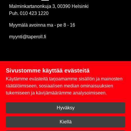
Malminkartanonkuja 3, 00390 Helsinki
Puh. 010 423 1220
Myymälä avoinna ma - pe 8 - 16
myynti@taperoll.fi
Sivustomme käyttää evästeitä
Linkit
Käytämme evästeitä tarjoamamme sisällön ja mainosten
Rekisteriseloste
räätälöimiseen, sosiaalisen median ominaisuuksien
tukemiseen ja kävijämäärämme analysoimiseen.
Yhteystiedot
Hyväksy
Toimitus- ja maksuehdot
Kirjaudu sisään
Kiellä