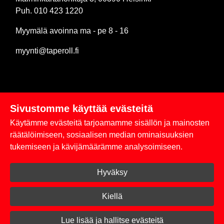
Puh. 010 423 1220
Myymälä avoinna ma - pe 8 - 16
myynti@taperoll.fi
Sivustomme käyttää evästeitä
Linkit
Käytämme evästeitä tarjoamamme sisällön ja mainosten
Rekisteriseloste
räätälöimiseen, sosiaalisen median ominaisuuksien
tukemiseen ja kävijämäärämme analysoimiseen.
Yhteystiedot
Hyväksy
Toimitus- ja maksuehdot
Kirjaudu sisään
Kiellä
© 2026 Taperoll
Lue lisää ja hallitse evästeitä