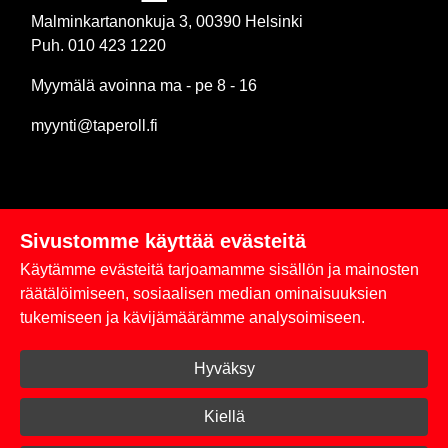
Malminkartanonkuja 3, 00390 Helsinki
Puh. 010 423 1220
Myymälä avoinna ma - pe 8 - 16
myynti@taperoll.fi
Sivustomme käyttää evästeitä
Linkit
Käytämme evästeitä tarjoamamme sisällön ja mainosten
Rekisteriseloste
räätälöimiseen, sosiaalisen median ominaisuuksien
tukemiseen ja kävijämäärämme analysoimiseen.
Yhteystiedot
Hyväksy
Toimitus- ja maksuehdot
Kirjaudu sisään
Kiellä