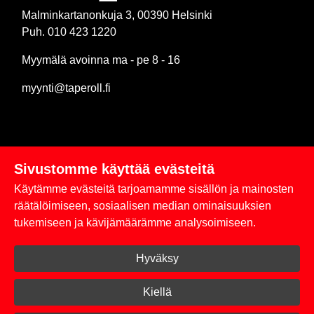
Malminkartanonkuja 3, 00390 Helsinki
Puh. 010 423 1220
Myymälä avoinna ma - pe 8 - 16
myynti@taperoll.fi
Sivustomme käyttää evästeitä
Linkit
Käytämme evästeitä tarjoamamme sisällön ja mainosten
Rekisteriseloste
räätälöimiseen, sosiaalisen median ominaisuuksien
tukemiseen ja kävijämäärämme analysoimiseen.
Yhteystiedot
Hyväksy
Toimitus- ja maksuehdot
Kirjaudu sisään
Kiellä