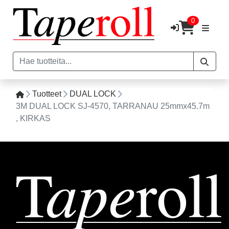
0
Tuotteet
DUAL LOCK
3M DUAL LOCK SJ-4570, TARRANAU 25mmx45.7m
, KIRKAS