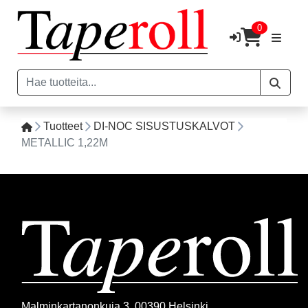
0
Tuotteet
DI-NOC SISUSTUSKALVOT
METALLIC 1,22M
Malminkartanonkuja 3, 00390 Helsinki