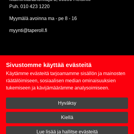
Puh. 010 423 1220
Myymälä avoinna ma - pe 8 - 16
myynti@taperoll.fi
Sivustomme käyttää evästeitä
Linkit
Käytämme evästeitä tarjoamamme sisällön ja mainosten
Rekisteriseloste
räätälöimiseen, sosiaalisen median ominaisuuksien
tukemiseen ja kävijämäärämme analysoimiseen.
Yhteystiedot
Hyväksy
Toimitus- ja maksuehdot
Kirjaudu sisään
Kiellä
© 2026 Taperoll
Lue lisää ja hallitse evästeitä