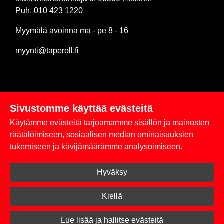
Puh. 010 423 1220
Myymälä avoinna ma - pe 8 - 16
myynti@taperoll.fi
Sivustomme käyttää evästeitä
Linkit
Käytämme evästeitä tarjoamamme sisällön ja mainosten
Rekisteriseloste
räätälöimiseen, sosiaalisen median ominaisuuksien
tukemiseen ja kävijämäärämme analysoimiseen.
Yhteystiedot
Hyväksy
Toimitus- ja maksuehdot
Kirjaudu sisään
Kiellä
© 2026 Taperoll
Lue lisää ja hallitse evästeitä