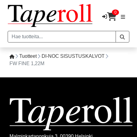
0
Tuotteet
DI-NOC SISUSTUSKALVOT
FW FINE 1,22M
Malminkartanonkuja 3, 00390 Helsinki