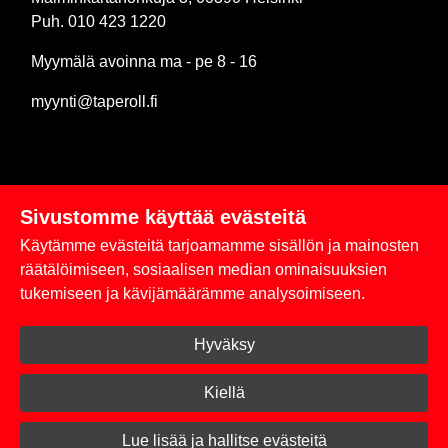
Puh. 010 423 1220
Myymälä avoinna ma - pe 8 - 16
myynti@taperoll.fi
Sivustomme käyttää evästeitä
Linkit
Käytämme evästeitä tarjoamamme sisällön ja mainosten
Rekisteriseloste
räätälöimiseen, sosiaalisen median ominaisuuksien
tukemiseen ja kävijämäärämme analysoimiseen.
Yhteystiedot
Hyväksy
Toimitus- ja maksuehdot
Kirjaudu sisään
Kiellä
© 2026 Taperoll
Lue lisää ja hallitse evästeitä