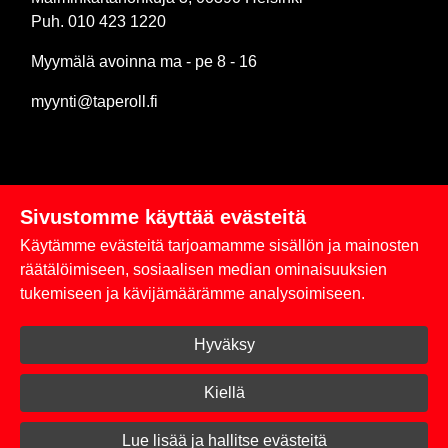
Puh. 010 423 1220
Myymälä avoinna ma - pe 8 - 16
myynti@taperoll.fi
Sivustomme käyttää evästeitä
Linkit
Käytämme evästeitä tarjoamamme sisällön ja mainosten
Rekisteriseloste
räätälöimiseen, sosiaalisen median ominaisuuksien
tukemiseen ja kävijämäärämme analysoimiseen.
Yhteystiedot
Hyväksy
Toimitus- ja maksuehdot
Kirjaudu sisään
Kiellä
© 2026 Taperoll
Lue lisää ja hallitse evästeitä