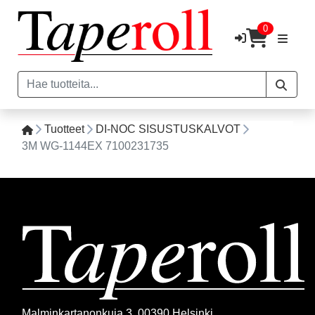
0
Tuotteet
DI-NOC SISUSTUSKALVOT
3M WG-1144EX 7100231735
Malminkartanonkuja 3, 00390 Helsinki