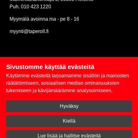
Puh. 010 423 1220
Myymälä avoinna ma - pe 8 - 16
myynti@taperoll.fi
Sivustomme käyttää evästeitä
Linkit
Käytämme evästeitä tarjoamamme sisällön ja mainosten
Rekisteriseloste
räätälöimiseen, sosiaalisen median ominaisuuksien
tukemiseen ja kävijämäärämme analysoimiseen.
Yhteystiedot
Hyväksy
Toimitus- ja maksuehdot
Kirjaudu sisään
Kiellä
© 2026 Taperoll
Lue lisää ja hallitse evästeitä