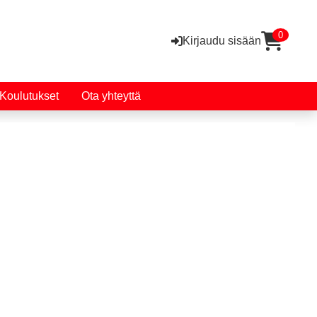
0
Kirjaudu sisään
Koulutukset
Ota yhteyttä