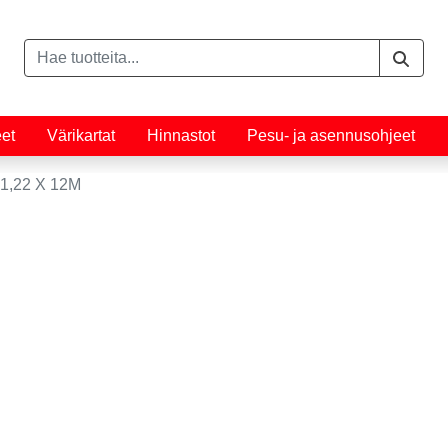
eet
Värikartat
Hinnastot
Pesu- ja asennusohjeet
1,22 X 12M