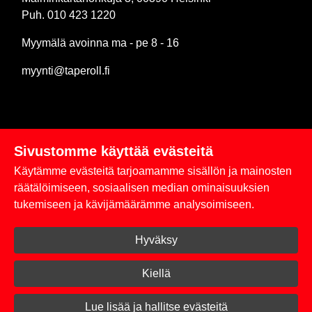
Puh. 010 423 1220
Myymälä avoinna ma - pe 8 - 16
myynti@taperoll.fi
Sivustomme käyttää evästeitä
Linkit
Käytämme evästeitä tarjoamamme sisällön ja mainosten
Rekisteriseloste
räätälöimiseen, sosiaalisen median ominaisuuksien
tukemiseen ja kävijämäärämme analysoimiseen.
Yhteystiedot
Hyväksy
Toimitus- ja maksuehdot
Kirjaudu sisään
Kiellä
© 2026 Taperoll
Lue lisää ja hallitse evästeitä