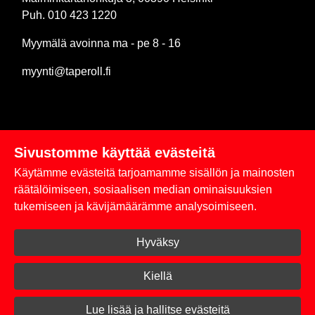
Puh. 010 423 1220
Myymälä avoinna ma - pe 8 - 16
myynti@taperoll.fi
Sivustomme käyttää evästeitä
Linkit
Käytämme evästeitä tarjoamamme sisällön ja mainosten
Rekisteriseloste
räätälöimiseen, sosiaalisen median ominaisuuksien
tukemiseen ja kävijämäärämme analysoimiseen.
Yhteystiedot
Hyväksy
Toimitus- ja maksuehdot
Kirjaudu sisään
Kiellä
© 2026 Taperoll
Lue lisää ja hallitse evästeitä