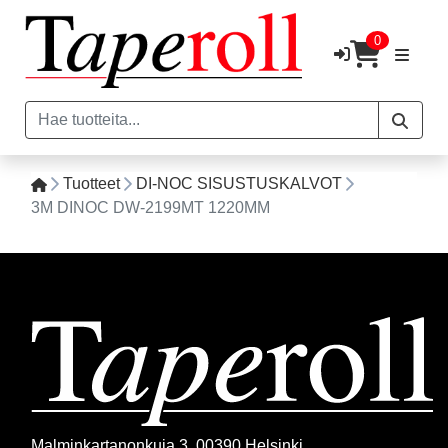
0
Tuotteet
DI-NOC SISUSTUSKALVOT
3M DINOC DW-2199MT 1220MM
Malminkartanonkuja 3, 00390 Helsinki