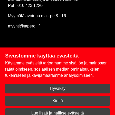
Puh. 010 423 1220
Myymälä avoinna ma - pe 8 - 16
myynti@taperoll.fi
Sivustomme käyttää evästeitä
Linkit
Käytämme evästeitä tarjoamamme sisällön ja mainosten
Rekisteriseloste
räätälöimiseen, sosiaalisen median ominaisuuksien
tukemiseen ja kävijämäärämme analysoimiseen.
Yhteystiedot
Hyväksy
Toimitus- ja maksuehdot
Kirjaudu sisään
Kiellä
© 2026 Taperoll
Lue lisää ja hallitse evästeitä