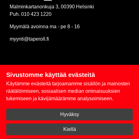
Malminkartanonkuja 3, 00390 Helsinki
Puh. 010 423 1220
Myymälä avoinna ma - pe 8 - 16
myynti@taperoll.fi
Sivustomme käyttää evästeitä
Linkit
Käytämme evästeitä tarjoamamme sisällön ja mainosten
Rekisteriseloste
räätälöimiseen, sosiaalisen median ominaisuuksien
tukemiseen ja kävijämäärämme analysoimiseen.
Yhteystiedot
Hyväksy
Toimitus- ja maksuehdot
Kirjaudu sisään
Kiellä