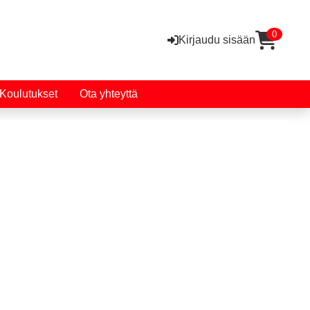
0
Kirjaudu sisään
Koulutukset
Ota yhteyttä