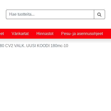
eet
Värikartat
Hinnastot
Pesu- ja asennusohjeet
0 CV2 VALK. UUSI KOODI 180mc-10