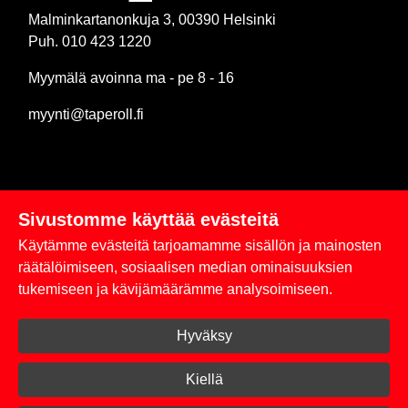
Malminkartanonkuja 3, 00390 Helsinki
Puh. 010 423 1220
Myymälä avoinna ma - pe 8 - 16
myynti@taperoll.fi
Sivustomme käyttää evästeitä
Linkit
Käytämme evästeitä tarjoamamme sisällön ja mainosten
Rekisteriseloste
räätälöimiseen, sosiaalisen median ominaisuuksien
tukemiseen ja kävijämäärämme analysoimiseen.
Yhteystiedot
Hyväksy
Toimitus- ja maksuehdot
Kirjaudu sisään
Kiellä