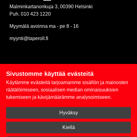
Malminkartanonkuja 3, 00390 Helsinki
Puh. 010 423 1220
Myymälä avoinna ma - pe 8 - 16
myynti@taperoll.fi
Sivustomme käyttää evästeitä
Linkit
Käytämme evästeitä tarjoamamme sisällön ja mainosten
Rekisteriseloste
räätälöimiseen, sosiaalisen median ominaisuuksien
tukemiseen ja kävijämäärämme analysoimiseen.
Yhteystiedot
Hyväksy
Toimitus- ja maksuehdot
Kirjaudu sisään
Kiellä