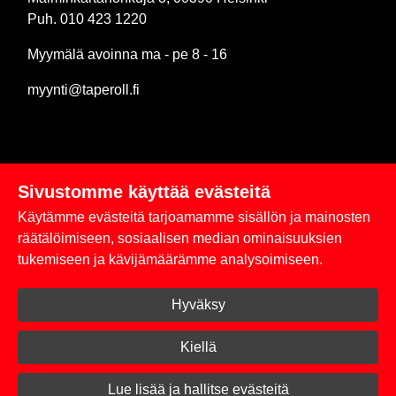
Puh. 010 423 1220
Myymälä avoinna ma - pe 8 - 16
myynti@taperoll.fi
Sivustomme käyttää evästeitä
Linkit
Käytämme evästeitä tarjoamamme sisällön ja mainosten
Rekisteriseloste
räätälöimiseen, sosiaalisen median ominaisuuksien
tukemiseen ja kävijämäärämme analysoimiseen.
Yhteystiedot
Hyväksy
Toimitus- ja maksuehdot
Kirjaudu sisään
Kiellä
© 2026 Taperoll
Lue lisää ja hallitse evästeitä