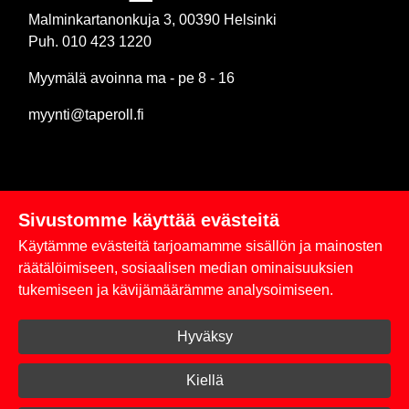
Malminkartanonkuja 3, 00390 Helsinki
Puh. 010 423 1220
Myymälä avoinna ma - pe 8 - 16
myynti@taperoll.fi
Sivustomme käyttää evästeitä
Linkit
Käytämme evästeitä tarjoamamme sisällön ja mainosten
Rekisteriseloste
räätälöimiseen, sosiaalisen median ominaisuuksien
tukemiseen ja kävijämäärämme analysoimiseen.
Yhteystiedot
Hyväksy
Toimitus- ja maksuehdot
Kirjaudu sisään
Kiellä