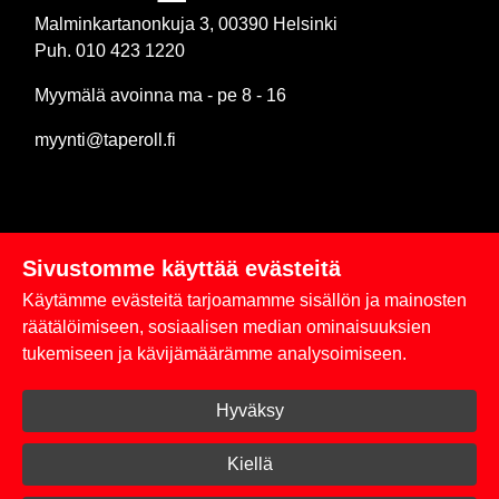
Malminkartanonkuja 3, 00390 Helsinki
Puh. 010 423 1220
Myymälä avoinna ma - pe 8 - 16
myynti@taperoll.fi
Sivustomme käyttää evästeitä
Linkit
Käytämme evästeitä tarjoamamme sisällön ja mainosten
Rekisteriseloste
räätälöimiseen, sosiaalisen median ominaisuuksien
tukemiseen ja kävijämäärämme analysoimiseen.
Yhteystiedot
Hyväksy
Toimitus- ja maksuehdot
Kirjaudu sisään
Kiellä