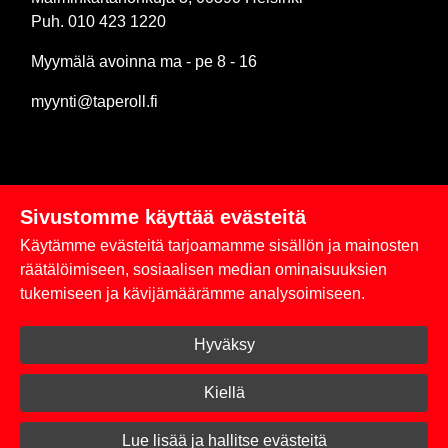
Puh. 010 423 1220
Myymälä avoinna ma - pe 8 - 16
myynti@taperoll.fi
Sivustomme käyttää evästeitä
Linkit
Käytämme evästeitä tarjoamamme sisällön ja mainosten
Rekisteriseloste
räätälöimiseen, sosiaalisen median ominaisuuksien
tukemiseen ja kävijämäärämme analysoimiseen.
Yhteystiedot
Hyväksy
Toimitus- ja maksuehdot
Kirjaudu sisään
Kiellä
© 2026 Taperoll
Lue lisää ja hallitse evästeitä