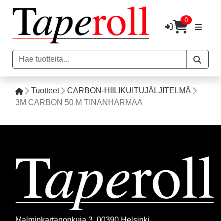
0
Tuotteet
CARBON-HIILIKUITUJÄLJITELMÄ
3M CARBON 50 M TINANHARMAA
Malminkartanonkuja 3, 00390 Helsinki