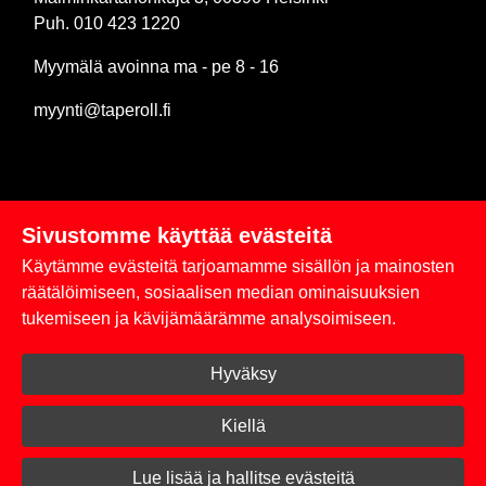
Puh. 010 423 1220
Myymälä avoinna ma - pe 8 - 16
myynti@taperoll.fi
Sivustomme käyttää evästeitä
Linkit
Käytämme evästeitä tarjoamamme sisällön ja mainosten
Rekisteriseloste
räätälöimiseen, sosiaalisen median ominaisuuksien
tukemiseen ja kävijämäärämme analysoimiseen.
Yhteystiedot
Hyväksy
Toimitus- ja maksuehdot
Kirjaudu sisään
Kiellä
© 2026 Taperoll
Lue lisää ja hallitse evästeitä