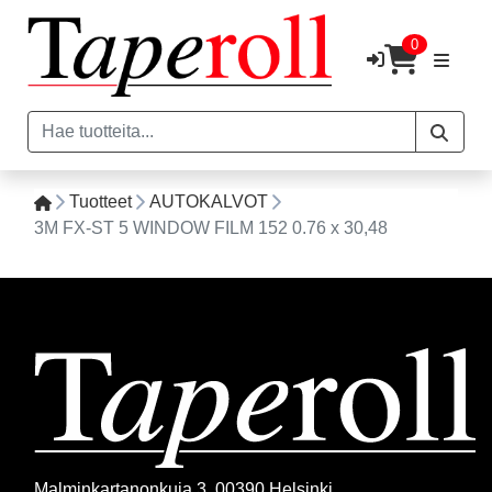
0
Tuotteet
AUTOKALVOT
3M FX-ST 5 WINDOW FILM 152 0.76 x 30,48
Malminkartanonkuja 3, 00390 Helsinki