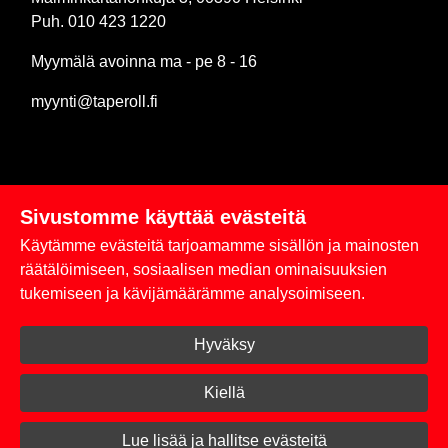
Puh. 010 423 1220
Myymälä avoinna ma - pe 8 - 16
myynti@taperoll.fi
Sivustomme käyttää evästeitä
Linkit
Käytämme evästeitä tarjoamamme sisällön ja mainosten
Rekisteriseloste
räätälöimiseen, sosiaalisen median ominaisuuksien
tukemiseen ja kävijämäärämme analysoimiseen.
Yhteystiedot
Hyväksy
Toimitus- ja maksuehdot
Kirjaudu sisään
Kiellä
© 2026 Taperoll
Lue lisää ja hallitse evästeitä