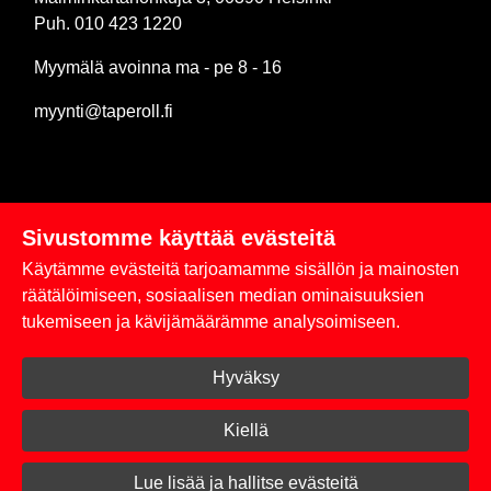
Puh. 010 423 1220
Myymälä avoinna ma - pe 8 - 16
myynti@taperoll.fi
Sivustomme käyttää evästeitä
Linkit
Käytämme evästeitä tarjoamamme sisällön ja mainosten
Rekisteriseloste
räätälöimiseen, sosiaalisen median ominaisuuksien
tukemiseen ja kävijämäärämme analysoimiseen.
Yhteystiedot
Hyväksy
Toimitus- ja maksuehdot
Kirjaudu sisään
Kiellä
© 2026 Taperoll
Lue lisää ja hallitse evästeitä