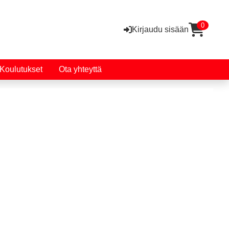
0
Kirjaudu sisään
Koulutukset
Ota yhteyttä