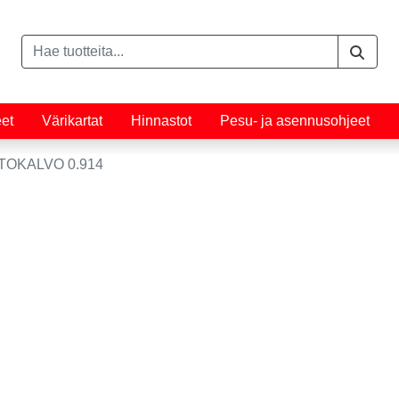
eet
Värikartat
Hinnastot
Pesu- ja asennusohjeet
TOKALVO 0.914