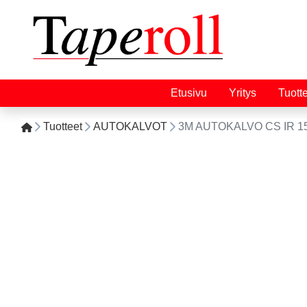
Etusivu
Yritys
Tuott
Tuotteet
AUTOKALVOT
3M AUTOKALVO CS IR 15 