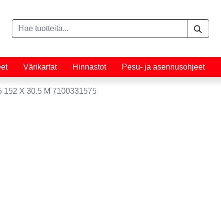
eet
Värikartat
Hinnastot
Pesu- ja asennusohjeet
152 X 30.5 M 7100331575