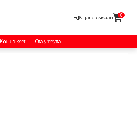
0
Kirjaudu sisään
Koulutukset
Ota yhteyttä