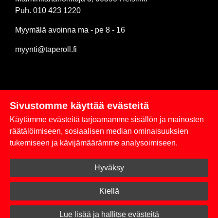
Puh. 010 423 1220
Myymälä avoinna ma - pe 8 - 16
myynti@taperoll.fi
Sivustomme käyttää evästeitä
Linkit
Käytämme evästeitä tarjoamamme sisällön ja mainosten
Rekisteriseloste
räätälöimiseen, sosiaalisen median ominaisuuksien
tukemiseen ja kävijämäärämme analysoimiseen.
Yhteystiedot
Hyväksy
Toimitus- ja maksuehdot
Kirjaudu sisään
Kiellä
© 2026 Taperoll
Lue lisää ja hallitse evästeitä