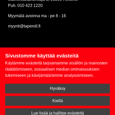
Puh. 010 423 1220
Myymälä avoinna ma - pe 8 - 16
myynti@taperoll.fi
Sivustomme käyttää evästeitä
Linkit
Käytämme evästeitä tarjoamamme sisällön ja mainosten
Rekisteriseloste
räätälöimiseen, sosiaalisen median ominaisuuksien
tukemiseen ja kävijämäärämme analysoimiseen.
Yhteystiedot
Hyväksy
Toimitus- ja maksuehdot
Kirjaudu sisään
Kiellä
© 2026 Taperoll
Lue lisää ja hallitse evästeitä