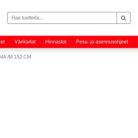
eet
Värikartat
Hinnastot
Pesu- ja asennusohjeet
MA /M 152 CM