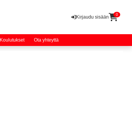
0
Kirjaudu sisään
Koulutukset
Ota yhteyttä