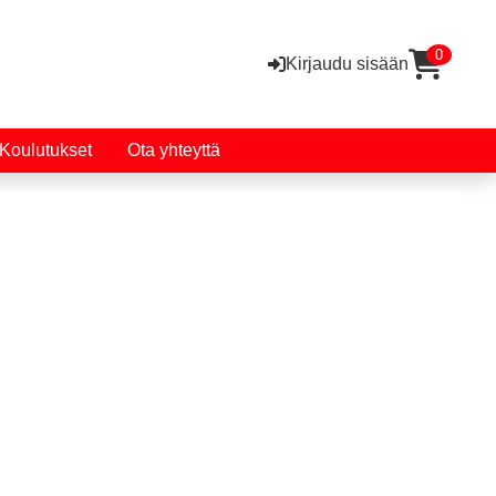
0
Kirjaudu sisään
Koulutukset
Ota yhteyttä