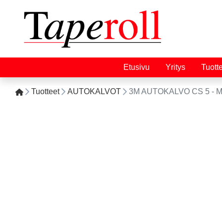
Etusivu
Yritys
Tuott
Tuotteet
AUTOKALVOT
3M AUTOKALVO CS 5 - M