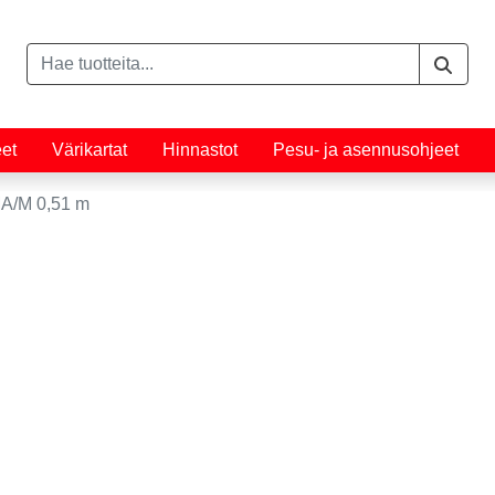
eet
Värikartat
Hinnastot
Pesu- ja asennusohjeet
A/M 0,51 m