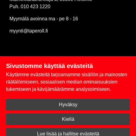
Puh. 010 423 1220
Myymälä avoinna ma - pe 8 - 16
myynti@taperoll.fi
Sivustomme käyttää evästeitä
Linkit
Käytämme evästeitä tarjoamamme sisällön ja mainosten
Rekisteriseloste
räätälöimiseen, sosiaalisen median ominaisuuksien
tukemiseen ja kävijämäärämme analysoimiseen.
Yhteystiedot
Hyväksy
Toimitus- ja maksuehdot
Kirjaudu sisään
Kiellä
© 2026 Taperoll
Lue lisää ja hallitse evästeitä