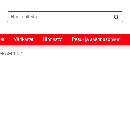
eet
Värikartat
Hinnastot
Pesu- ja asennusohjeet
A /M 1.02