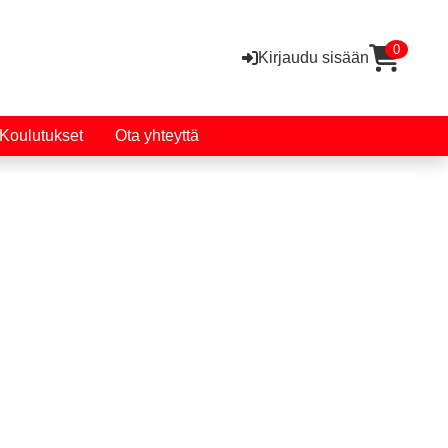
0
Kirjaudu sisään
Koulutukset
Ota yhteyttä