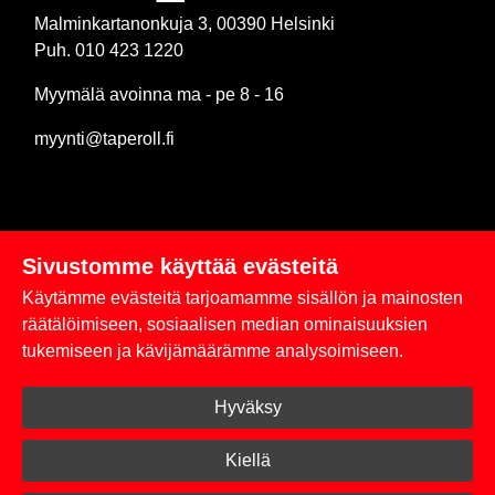
Malminkartanonkuja 3, 00390 Helsinki
Puh. 010 423 1220
Myymälä avoinna ma - pe 8 - 16
myynti@taperoll.fi
Sivustomme käyttää evästeitä
Linkit
Käytämme evästeitä tarjoamamme sisällön ja mainosten
Rekisteriseloste
räätälöimiseen, sosiaalisen median ominaisuuksien
tukemiseen ja kävijämäärämme analysoimiseen.
Yhteystiedot
Hyväksy
Toimitus- ja maksuehdot
Kirjaudu sisään
Kiellä