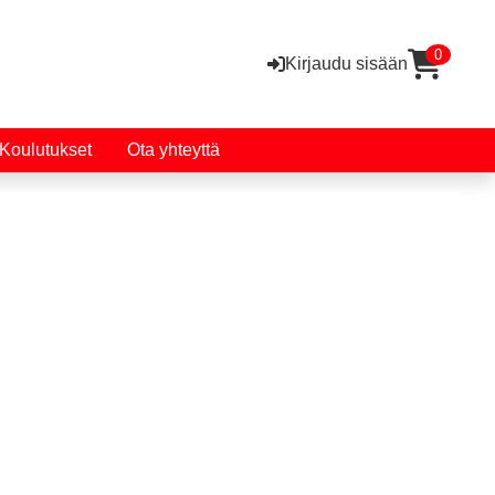
0
Kirjaudu sisään
Koulutukset
Ota yhteyttä